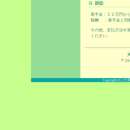
訴訟
着手金：２２万円か
報酬 ：着手金と同
その他、支払方法や
ください。
〒24
Copyright (C) 