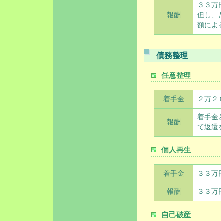
３３万
報酬
但し、
額によ
債務整理
任意整理
着手金
２万２
着手金
報酬
て返還
個人再生
着手金
３３万
報酬
３３万
自己破産