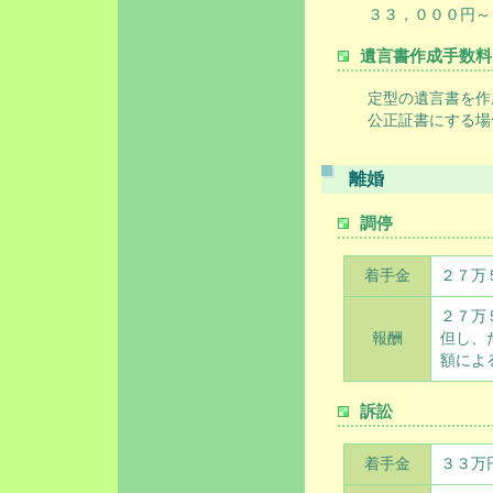
３３，０００円～
遺言書作成手数料
定型の遺言書を作成す
公正証書にする場合
離婚
調停
着手金
２７万
２７万
報酬
但し、
額によ
訴訟
着手金
３３万