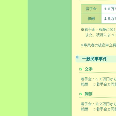
着手金
１６万
報酬
１６万
※着手金・報酬に関
また、状況によって
※事業者の破産申立
一般民事事件
交渉
着手金：１１万円か
報酬 ：着手金と同
調停
着手金：２２万円か
報酬 ：着手金と同